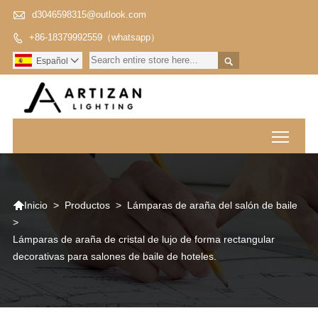

d3046598315@outlook.com
+86-18379992559（whatsapp）


Español

Toggl

>
Productos
>
Lámparas de araña del salón de baile
Inicio
>
Lámparas de araña de cristal de lujo de forma rectangular
decorativas para salones de baile de hoteles.